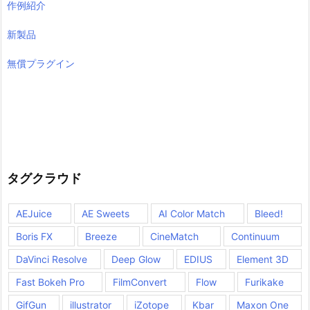
作例紹介
新製品
無償プラグイン
タグクラウド
AEJuice
AE Sweets
AI Color Match
Bleed!
Boris FX
Breeze
CineMatch
Continuum
DaVinci Resolve
Deep Glow
EDIUS
Element 3D
Fast Bokeh Pro
FilmConvert
Flow
Furikake
GifGun
illustrator
iZotope
Kbar
Maxon One