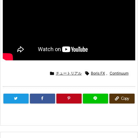

チュートリアル

Boris FX
,
Continuum
Copy