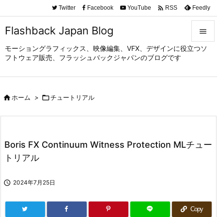

Twitter
Facebook
YouTube
Feedly
RSS
Flashback Japan Blog

モーショングラフィックス、映像編集、VFX、デザインに役立つソ

フトウェア販売、フラッシュバックジャパンのブログです
メニュ

サイド

ホーム
>

チュートリアル

前へ

次へ
Boris FX Continuum Witness Protection MLチュー

トリアル
検索

2024年7月25日
Copy