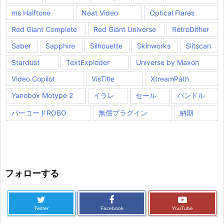
ms Halftone
Neat Video
Optical Flares
Red Giant Complete
Red Giant Universe
RetroDither
Saber
Sapphire
Silhouette
Skinworks
Slitscan
Stardust
TextExploder
Universe by Maxon
Video Copilot
VisTitle
XtreamPath
Yanobox Motype 2
イラレ
セール
バンドル
バーコードROBO
無償プラグイン
納期
フォローする
Twitter
Facebook
YouTube