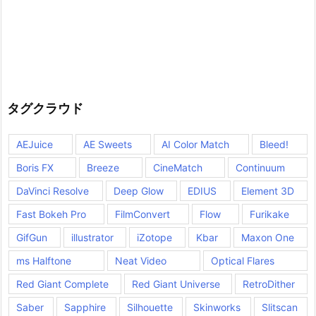
タグクラウド
AEJuice
AE Sweets
AI Color Match
Bleed!
Boris FX
Breeze
CineMatch
Continuum
DaVinci Resolve
Deep Glow
EDIUS
Element 3D
Fast Bokeh Pro
FilmConvert
Flow
Furikake
GifGun
illustrator
iZotope
Kbar
Maxon One
ms Halftone
Neat Video
Optical Flares
Red Giant Complete
Red Giant Universe
RetroDither
Saber
Sapphire
Silhouette
Skinworks
Slitscan