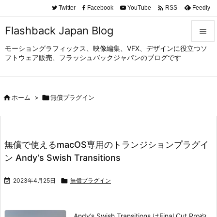

Twitter
Facebook
YouTube
Feedly
RSS
Flashback Japan Blog

モーショングラフィックス、映像編集、VFX、デザインに役立つソ

フトウェア販売、フラッシュバックジャパンのブログです
メニュ

サイド

ホーム
>

無償プラグイン

前へ

次へ
無償で使えるmacOS専用のトランジションプラグイ

ン Andy’s Swish Transitions
検索

2023年4月25日

無償プラグイン
Andy’s Swish Transitions はFinal Cut Proや