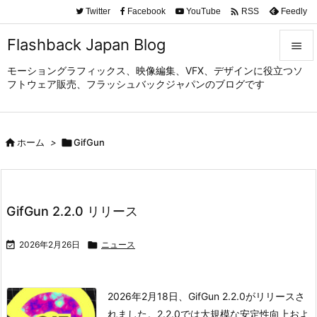

Twitter
Facebook
YouTube
Feedly
RSS
Flashback Japan Blog

モーショングラフィックス、映像編集、VFX、デザインに役立つソ

フトウェア販売、フラッシュバックジャパンのブログです
メニュ

サイド

ホーム
>

GifGun

前へ

次へ
GifGun 2.2.0 リリース

検索

2026年2月26日

ニュース
2026年2月18日、GifGun 2.2.0がリリースさ
れました。2.2.0では大規模な安定性向上およ