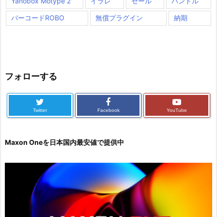
Yanobox Motype 2
イラレ
セール
バンドル
バーコードROBO
無償プラグイン
納期
フォローする
Twitter
Facebook
YouTube
Maxon Oneを日本国内最安値で提供中