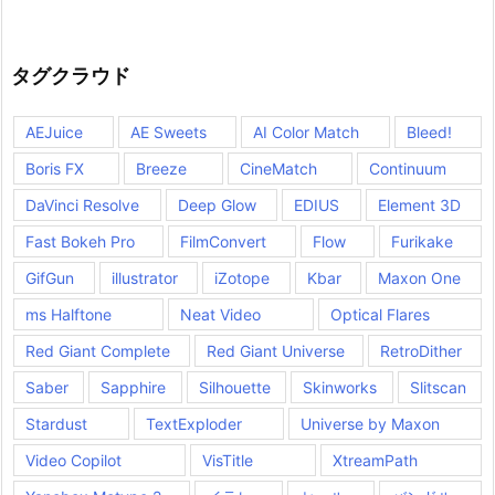
タグクラウド
AEJuice
AE Sweets
AI Color Match
Bleed!
Boris FX
Breeze
CineMatch
Continuum
DaVinci Resolve
Deep Glow
EDIUS
Element 3D
Fast Bokeh Pro
FilmConvert
Flow
Furikake
GifGun
illustrator
iZotope
Kbar
Maxon One
ms Halftone
Neat Video
Optical Flares
Red Giant Complete
Red Giant Universe
RetroDither
Saber
Sapphire
Silhouette
Skinworks
Slitscan
Stardust
TextExploder
Universe by Maxon
Video Copilot
VisTitle
XtreamPath