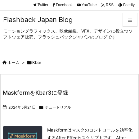

Twitter
Facebook
YouTube
Feedly
RSS
Flashback Japan Blog

モーショングラフィックス、映像編集、VFX、デザインに役立つソ

フトウェア販売、フラッシュバックジャパンのブログです
メニュ

サイド

ホーム
>

Kbar

前へ

次へ
MaskformをKbar3に登録

検索

2024年5月24日

チュートリアル
Maskformはマスクのコントロールを効率化
するAfter Effectsスクリプトです、After