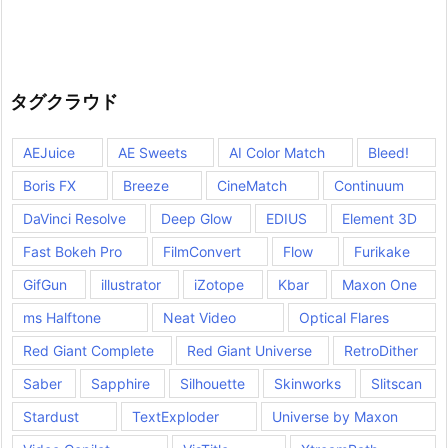
タグクラウド
AEJuice
AE Sweets
AI Color Match
Bleed!
Boris FX
Breeze
CineMatch
Continuum
DaVinci Resolve
Deep Glow
EDIUS
Element 3D
Fast Bokeh Pro
FilmConvert
Flow
Furikake
GifGun
illustrator
iZotope
Kbar
Maxon One
ms Halftone
Neat Video
Optical Flares
Red Giant Complete
Red Giant Universe
RetroDither
Saber
Sapphire
Silhouette
Skinworks
Slitscan
Stardust
TextExploder
Universe by Maxon