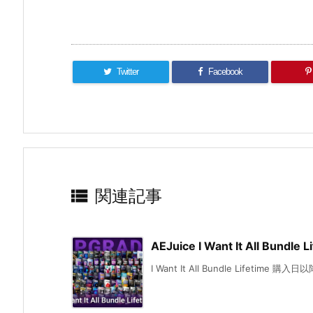
Twitter
Facebook

関連記事
AEJuice I Want It All Bund
I Want It All Bundle Lifetime 購