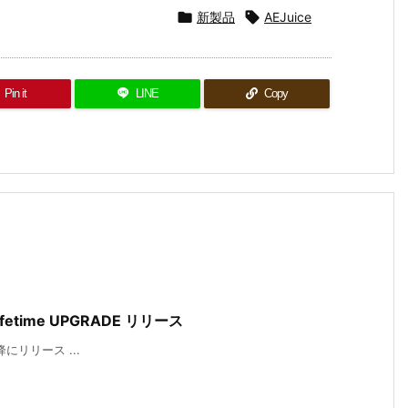

新製品

AEJuice
Pin it
LINE
Copy
le Lifetime UPGRADE リリース
入日以降にリリース ...