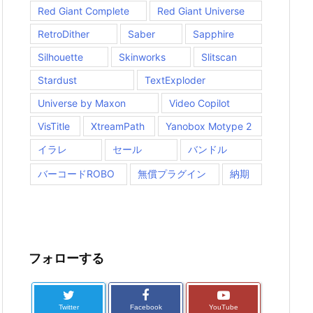
Red Giant Complete
Red Giant Universe
RetroDither
Saber
Sapphire
Silhouette
Skinworks
Slitscan
Stardust
TextExploder
Universe by Maxon
Video Copilot
VisTitle
XtreamPath
Yanobox Motype 2
イラレ
セール
バンドル
バーコードROBO
無償プラグイン
納期
フォローする
Twitter
Facebook
YouTube