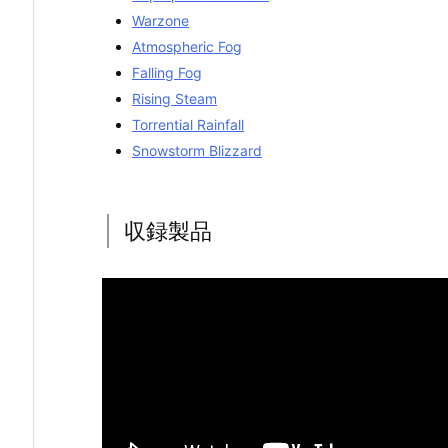
Warzone
Atmospheric Fog
Falling Fog
Rising Steam
Torrential Rainfall
Snowstorm Blizzard
収録製品