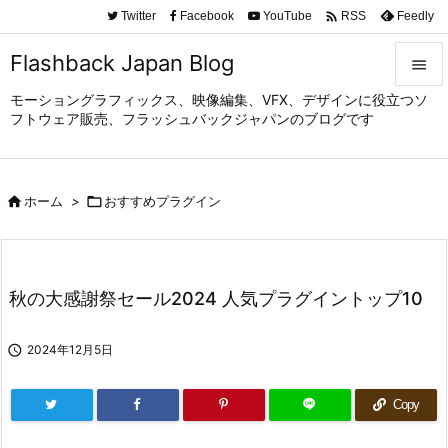

Twitter
Facebook
YouTube
Feedly
RSS
Flashback Japan Blog

モーショングラフィックス、映像編集、VFX、デザインに役立つソ

フトウェア販売、フラッシュバックジャパンのブログです
メニュ

サイド

ホーム
>

おすすめプラグイン

前へ

次へ
秋の大感謝祭セール2024 人気プラグイントップ10

検索

2024年12月5日
Copy