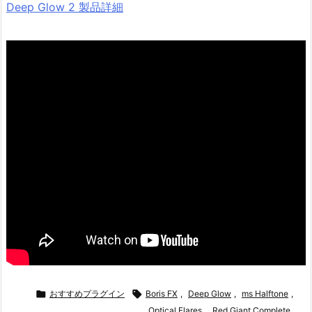
Deep Glow 2 製品詳細

おすすめプラグイン

Boris FX
,
Deep Glow
,
ms Halftone
,
Optical Flares
,
Red Giant Complete