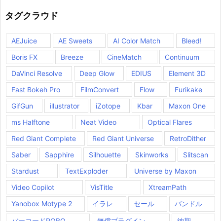
タグクラウド
AEJuice
AE Sweets
AI Color Match
Bleed!
Boris FX
Breeze
CineMatch
Continuum
DaVinci Resolve
Deep Glow
EDIUS
Element 3D
Fast Bokeh Pro
FilmConvert
Flow
Furikake
GifGun
illustrator
iZotope
Kbar
Maxon One
ms Halftone
Neat Video
Optical Flares
Red Giant Complete
Red Giant Universe
RetroDither
Saber
Sapphire
Silhouette
Skinworks
Slitscan
Stardust
TextExploder
Universe by Maxon
Video Copilot
VisTitle
XtreamPath
Yanobox Motype 2
イラレ
セール
バンドル
バーコードROBO
無償プラグイン
納期