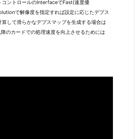
ロールのInterfaceでFast(速度優
Resolutionで解像度を指定すれば設定に応じたデプス
計算して滑らかなデプスマップを生成する場合は
X20XX以降のカードでの処理速度を向上させるためには
。