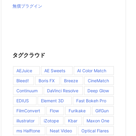
無償プラグイン
タグクラウド
AEJuice
AE Sweets
AI Color Match
Bleed!
Boris FX
Breeze
CineMatch
Continuum
DaVinci Resolve
Deep Glow
EDIUS
Element 3D
Fast Bokeh Pro
FilmConvert
Flow
Furikake
GifGun
illustrator
iZotope
Kbar
Maxon One
ms Halftone
Neat Video
Optical Flares