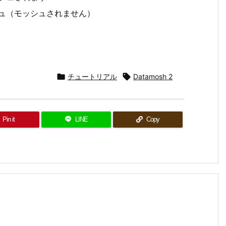
ッシュ（モッシュされません）

チュートリアル

Datamosh 2
Pin it
LINE
Copy