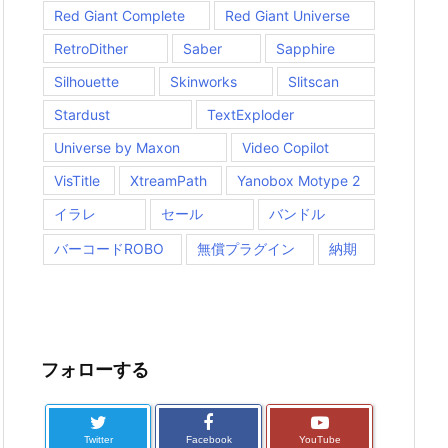
Red Giant Complete
Red Giant Universe
RetroDither
Saber
Sapphire
Silhouette
Skinworks
Slitscan
Stardust
TextExploder
Universe by Maxon
Video Copilot
VisTitle
XtreamPath
Yanobox Motype 2
イラレ
セール
バンドル
バーコードROBO
無償プラグイン
納期
フォローする
Twitter
Facebook
YouTube