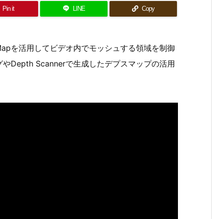
Pin it
LINE
Copy
sh Mapを活用してビデオ内でモッシュする領域を制御
epth Scannerで生成したデプスマップの活用