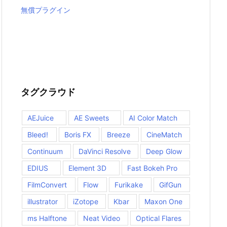
無償プラグイン
タグクラウド
AEJuice
AE Sweets
AI Color Match
Bleed!
Boris FX
Breeze
CineMatch
Continuum
DaVinci Resolve
Deep Glow
EDIUS
Element 3D
Fast Bokeh Pro
FilmConvert
Flow
Furikake
GifGun
illustrator
iZotope
Kbar
Maxon One
ms Halftone
Neat Video
Optical Flares