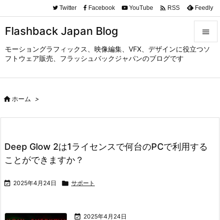

Twitter
Facebook
YouTube
Feedly
RSS
Flashback Japan Blog

モーショングラフィックス、映像編集、VFX、デザインに役立つソ

フトウェア販売、フラッシュバックジャパンのブログです
メニュ

サイド

ホーム
>

前へ

次へ
Deep Glow 2は1ライセンスで何台のPCで利用する

ことができますか？
検索

2025年4月24日

サポート

2025年4月24日