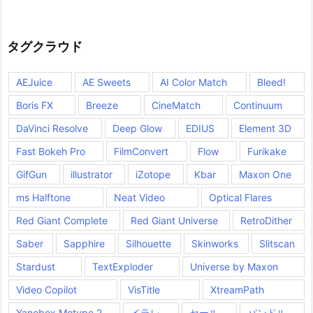
タグクラウド
AEJuice
AE Sweets
AI Color Match
Bleed!
Boris FX
Breeze
CineMatch
Continuum
DaVinci Resolve
Deep Glow
EDIUS
Element 3D
Fast Bokeh Pro
FilmConvert
Flow
Furikake
GifGun
illustrator
iZotope
Kbar
Maxon One
ms Halftone
Neat Video
Optical Flares
Red Giant Complete
Red Giant Universe
RetroDither
Saber
Sapphire
Silhouette
Skinworks
Slitscan
Stardust
TextExploder
Universe by Maxon
Video Copilot
VisTitle
XtreamPath
Yanobox Motype 2
イラレ
セール
バンドル