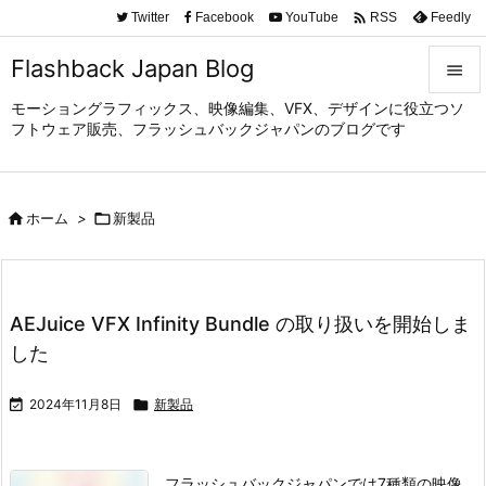

Twitter
Facebook
YouTube
Feedly
RSS
Flashback Japan Blog

モーショングラフィックス、映像編集、VFX、デザインに役立つソ

フトウェア販売、フラッシュバックジャパンのブログです
メニュ

サイド

ホーム
>

新製品

前へ

次へ
AEJuice VFX Infinity Bundle の取り扱いを開始しま

した
検索

2024年11月8日

新製品
フラッシュバックジャパンでは7種類の映像