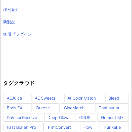
作例紹介
新製品
無償プラグイン
タグクラウド
AEJuice
AE Sweets
AI Color Match
Bleed!
Boris FX
Breeze
CineMatch
Continuum
DaVinci Resolve
Deep Glow
EDIUS
Element 3D
Fast Bokeh Pro
FilmConvert
Flow
Furikake