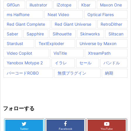
GifGun
illustrator
iZotope
Kbar
Maxon One
ms Halftone
Neat Video
Optical Flares
Red Giant Complete
Red Giant Universe
RetroDither
Saber
Sapphire
Silhouette
Skinworks
Slitscan
Stardust
TextExploder
Universe by Maxon
Video Copilot
VisTitle
XtreamPath
Yanobox Motype 2
イラレ
セール
バンドル
バーコードROBO
無償プラグイン
納期
フォローする
Twitter
Facebook
YouTube