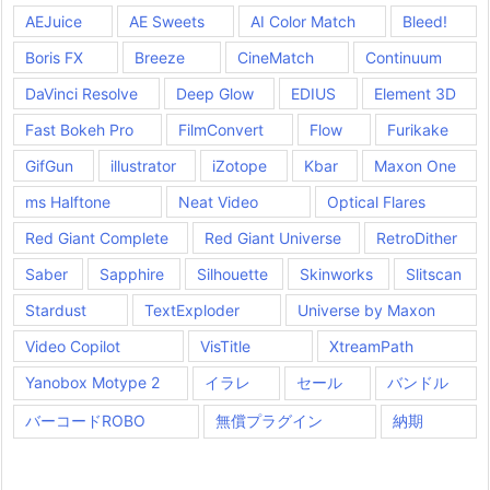
AEJuice
AE Sweets
AI Color Match
Bleed!
Boris FX
Breeze
CineMatch
Continuum
DaVinci Resolve
Deep Glow
EDIUS
Element 3D
Fast Bokeh Pro
FilmConvert
Flow
Furikake
GifGun
illustrator
iZotope
Kbar
Maxon One
ms Halftone
Neat Video
Optical Flares
Red Giant Complete
Red Giant Universe
RetroDither
Saber
Sapphire
Silhouette
Skinworks
Slitscan
Stardust
TextExploder
Universe by Maxon
Video Copilot
VisTitle
XtreamPath
Yanobox Motype 2
イラレ
セール
バンドル
バーコードROBO
無償プラグイン
納期