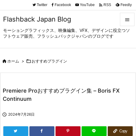

Twitter
Facebook
YouTube
Feedly
RSS
Flashback Japan Blog

モーショングラフィックス、映像編集、VFX、デザインに役立つソ

フトウェア販売、フラッシュバックジャパンのブログです
メニュ

サイド

ホーム
>

おすすめプラグイン

前へ

次へ
Premiere Proおすすめプラグイン集 – Boris FX

Continuum
検索

2024年7月26日
Copy