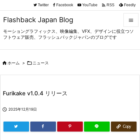

Twitter
Facebook
YouTube
Feedly
RSS
Flashback Japan Blog

モーショングラフィックス、映像編集、VFX、デザインに役立つソ

フトウェア販売、フラッシュバックジャパンのブログです
メニュ

サイド

ホーム
>

ニュース

前へ

次へ
Furikake v1.0.4 リリース

検索

2025年12月19日
Copy