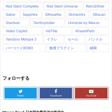
Red Giant Complete
Red Giant Universe
RetroDither
Saber
Sapphire
Silhouette
Skinworks
Slitscan
Stardust
TextExploder
Universe by Maxon
Video Copilot
VisTitle
XtreamPath
Yanobox Motype 2
イラレ
セール
バンドル
バーコードROBO
無償プラグイン
納期
フォローする
Twitter
Facebook
YouTube