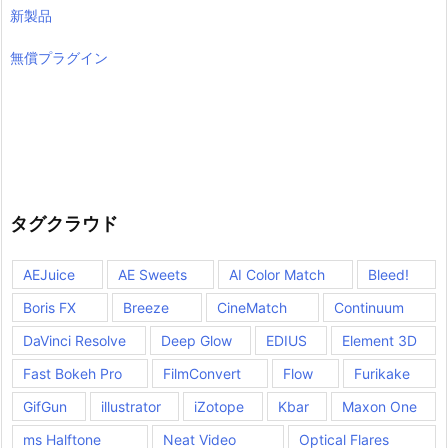
新製品
無償プラグイン
タグクラウド
AEJuice
AE Sweets
AI Color Match
Bleed!
Boris FX
Breeze
CineMatch
Continuum
DaVinci Resolve
Deep Glow
EDIUS
Element 3D
Fast Bokeh Pro
FilmConvert
Flow
Furikake
GifGun
illustrator
iZotope
Kbar
Maxon One
ms Halftone
Neat Video
Optical Flares