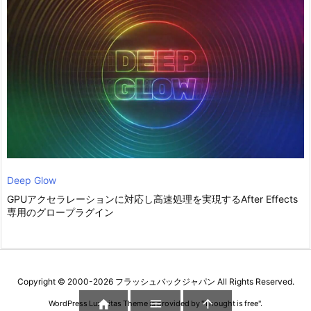
Deep Glow
GPUアクセラレーションに対応し高速処理を実現するAfter Effects
専用のグロープラグイン
Copyright ©
2000
-2026
フラッシュバックジャパン
All Rights Reserved.



WordPress Luxeritas Theme is provided by "
Thought is free
".